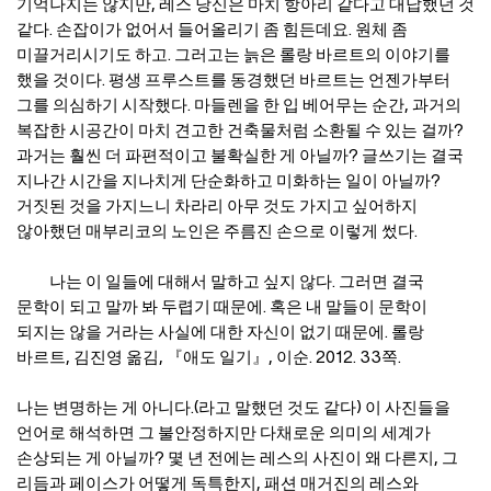
기억나지는 않지만, 레스 당신은 마치 항아리 같다고 대답했던 것
같다. 손잡이가 없어서 들어올리기 좀 힘든데요. 원체 좀
미끌거리시기도 하고. 그러고는 늙은 롤랑 바르트의 이야기를
했을 것이다. 평생 프루스트를 동경했던 바르트는 언젠가부터
그를 의심하기 시작했다. 마들렌을 한 입 베어무는 순간, 과거의
복잡한 시공간이 마치 견고한 건축물처럼 소환될 수 있는 걸까?
과거는 훨씬 더 파편적이고 불확실한 게 아닐까? 글쓰기는 결국
지나간 시간을 지나치게 단순화하고 미화하는 일이 아닐까?
거짓된 것을 가지느니 차라리 아무 것도 가지고 싶어하지
않아했던 매부리코의 노인은 주름진 손으로 이렇게 썼다.
나는 이 일들에 대해서 말하고 싶지 않다. 그러면 결국
문학이 되고 말까 봐 두렵기 때문에. 혹은 내 말들이 문학이
되지는 않을 거라는 사실에 대한 자신이 없기 때문에. 롤랑
바르트, 김진영 옮김, 『애도 일기』, 이순. 2012. 33쪽.
나는 변명하는 게 아니다.(라고 말했던 것도 같다) 이 사진들을
언어로 해석하면 그 불안정하지만 다채로운 의미의 세계가
손상되는 게 아닐까? 몇 년 전에는 레스의 사진이 왜 다른지, 그
리듬과 페이스가 어떻게 독특한지, 패션 매거진의 레스와