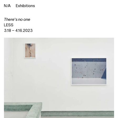
N
⁄
A
Exhibitions
There's no one
LESS
3.18 – 4.16.2023