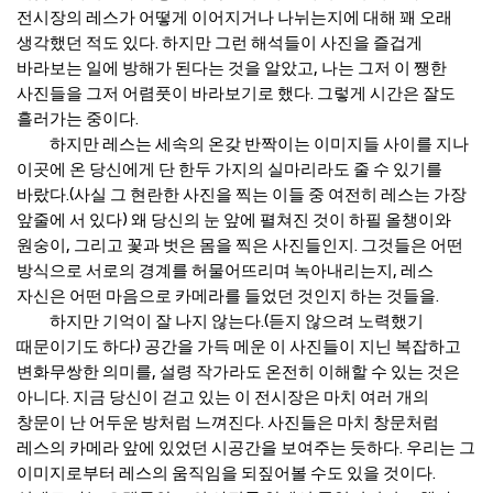
전시장의 레스가 어떻게 이어지거나 나뉘는지에 대해 꽤 오래
생각했던 적도 있다. 하지만 그런 해석들이 사진을 즐겁게
바라보는 일에 방해가 된다는 것을 알았고, 나는 그저 이 쨍한
사진들을 그저 어렴풋이 바라보기로 했다. 그렇게 시간은 잘도
흘러가는 중이다.
하지만 레스는 세속의 온갖 반짝이는 이미지들 사이를 지나
이곳에 온 당신에게 단 한두 가지의 실마리라도 줄 수 있기를
바랐다.(사실 그 현란한 사진을 찍는 이들 중 여전히 레스는 가장
앞줄에 서 있다) 왜 당신의 눈 앞에 펼쳐진 것이 하필 올챙이와
원숭이, 그리고 꽃과 벗은 몸을 찍은 사진들인지. 그것들은 어떤
방식으로 서로의 경계를 허물어뜨리며 녹아내리는지, 레스
자신은 어떤 마음으로 카메라를 들었던 것인지 하는 것들을.
하지만 기억이 잘 나지 않는다.(듣지 않으려 노력했기
때문이기도 하다) 공간을 가득 메운 이 사진들이 지닌 복잡하고
변화무쌍한 의미를, 설령 작가라도 온전히 이해할 수 있는 것은
아니다. 지금 당신이 걷고 있는 이 전시장은 마치 여러 개의
창문이 난 어두운 방처럼 느껴진다. 사진들은 마치 창문처럼
레스의 카메라 앞에 있었던 시공간을 보여주는 듯하다. 우리는 그
이미지로부터 레스의 움직임을 되짚어볼 수도 있을 것이다.