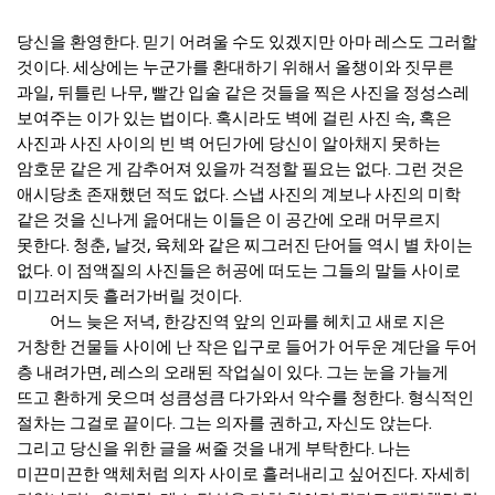
당신을 환영한다. 믿기 어려울 수도 있겠지만 아마 레스도 그러할
것이다. 세상에는 누군가를 환대하기 위해서 올챙이와 짓무른
과일, 뒤틀린 나무, 빨간 입술 같은 것들을 찍은 사진을 정성스레
보여주는 이가 있는 법이다. 혹시라도 벽에 걸린 사진 속, 혹은
사진과 사진 사이의 빈 벽 어딘가에 당신이 알아채지 못하는
암호문 같은 게 감추어져 있을까 걱정할 필요는 없다. 그런 것은
애시당초 존재했던 적도 없다. 스냅 사진의 계보나 사진의 미학
같은 것을 신나게 읊어대는 이들은 이 공간에 오래 머무르지
못한다. 청춘, 날것, 육체와 같은 찌그러진 단어들 역시 별 차이는
없다. 이 점액질의 사진들은 허공에 떠도는 그들의 말들 사이로
미끄러지듯 흘러가버릴 것이다.
어느 늦은 저녁, 한강진역 앞의 인파를 헤치고 새로 지은
거창한 건물들 사이에 난 작은 입구로 들어가 어두운 계단을 두어
층 내려가면, 레스의 오래된 작업실이 있다. 그는 눈을 가늘게
뜨고 환하게 웃으며 성큼성큼 다가와서 악수를 청한다. 형식적인
절차는 그걸로 끝이다. 그는 의자를 권하고, 자신도 앉는다.
그리고 당신을 위한 글을 써줄 것을 내게 부탁한다. 나는
미끈미끈한 액체처럼 의자 사이로 흘러내리고 싶어진다. 자세히